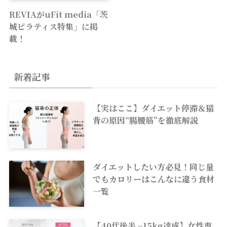
REVIAがuFit media「茨
城ピラティス特集」に掲
載！
新着記事
【実はここ】ダイエット停滞＆猫
背の原因“腸腰筋”を徹底解説
ダイエットしたい方必見！同じ量
でもカロリーはこんなに違う食材
一覧
【40代後半 −15kg達成】女性専